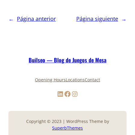
←
Página anterior
Página siguiente
→
Builseo — Blog de Juegos de Mesa
Opening Hours
Locations
Contact
LinkedIn
Facebook
Instagram
Copyright © 2023 | WordPress Theme by
SuperbThemes