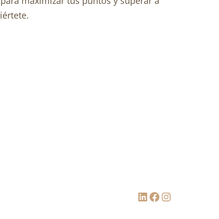
a para maximizar tus puntos y superar a
iértete.
LinkedIn
Facebook
Instagram