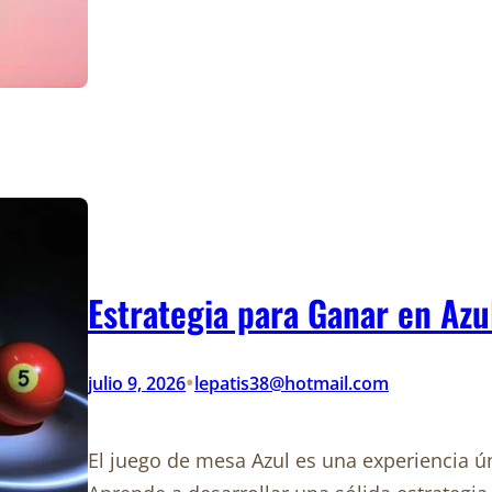
Estrategia para Ganar en Azu
•
julio 9, 2026
lepatis38@hotmail.com
El juego de mesa Azul es una experiencia ú