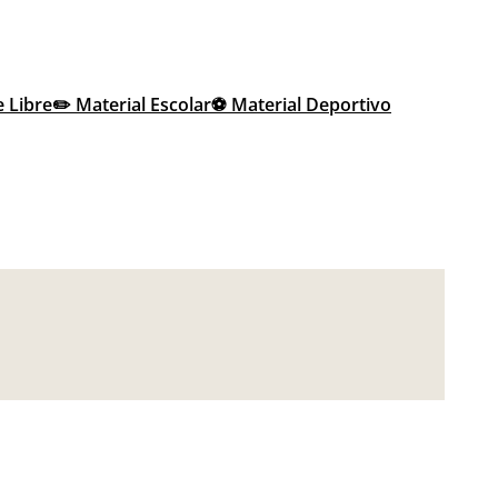
e Libre
✏️ Material Escolar
⚽ Material Deportivo