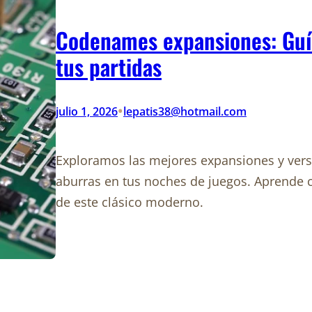
Codenames expansiones: Guí
tus partidas
•
julio 1, 2026
lepatis38@hotmail.com
Exploramos las mejores expansiones y ver
aburras en tus noches de juegos. Aprende 
de este clásico moderno.