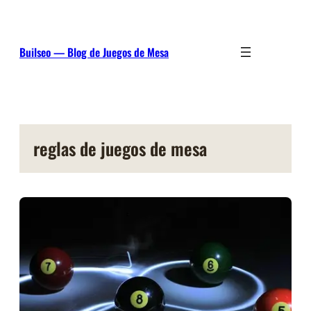
Saltar
al
contenido
Builseo — Blog de Juegos de Mesa
reglas de juegos de mesa