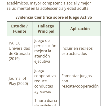
académicos, mayor competencia social y mejor
salud mental en la adolescencia y edad adulta.
Evidencia Científica sobre el Juego Activo
Estudio /
Hallazgo
Aplicación
Fuente
Principal
Juego de
PAFEX,
persecución
Universidad
Incluir en recreos
mejora la
de Granada
estructurados
atención
(2019)
ejecutiva
Juego
cooperativo
Fomentar juegos
Journal of
reduce
con
Play (2020)
conductas
rescate/cooperación
agresivas
1 hora diaria
de actividad