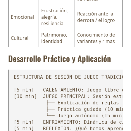
Frustración,
Reacción ante la
Emocional
alegría,
derrota / el logro
resiliencia
Patrimonio,
Conocimiento de
Cultural
identidad
variantes y rimas
Desarrollo Práctico y Aplicación
ESTRUCTURA DE SESIÓN DE JUEGO TRADICIONA
[5 min]   CALENTAMIENTO: Juego libre de 
[30 min]  JUEGO PRINCIPAL: Sesión estruc
           ├── Explicación de reglas (5 m
           ├── Práctica guiada (10 min)

           └── Juego autónomo (15 min)

[5 min]   ENFRIAMIENTO: Dinámica de cier
[5 min]   REFLEXIÓN: ¿Qué hemos aprendid