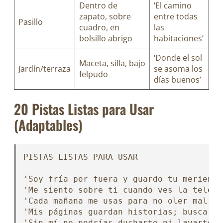
Dentro de
‘El camino
zapato, sobre
entre todas
Pasillo
cuadro, en
las
bolsillo abrigo
habitaciones’
‘Donde el sol
Maceta, silla, bajo
Jardín/terraza
se asoma los
felpudo
días buenos’
20 Pistas Listas para Usar
(Adaptables)
PISTAS LISTAS PARA USAR

'Soy fría por fuera y guardo tu merienda
'Me siento sobre ti cuando ves la tele' 
'Cada mañana me usas para no oler mal' →
'Mis páginas guardan historias; busca en
'Sin mí no podrías ducharte ni lavarte' 