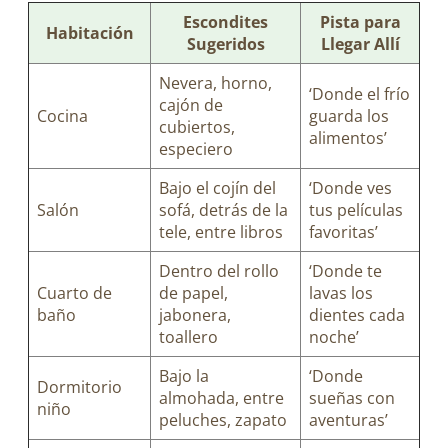
Escondites
Pista para
Habitación
Sugeridos
Llegar Allí
Nevera, horno,
‘Donde el frío
cajón de
Cocina
guarda los
cubiertos,
alimentos’
especiero
Bajo el cojín del
‘Donde ves
Salón
sofá, detrás de la
tus películas
tele, entre libros
favoritas’
Dentro del rollo
‘Donde te
Cuarto de
de papel,
lavas los
baño
jabonera,
dientes cada
toallero
noche’
Bajo la
‘Donde
Dormitorio
almohada, entre
sueñas con
niño
peluches, zapato
aventuras’