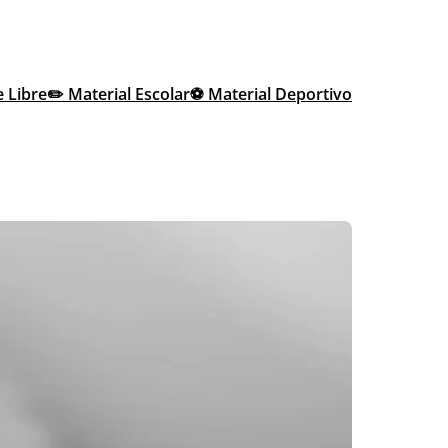
e Libre
✏️ Material Escolar
⚽ Material Deportivo