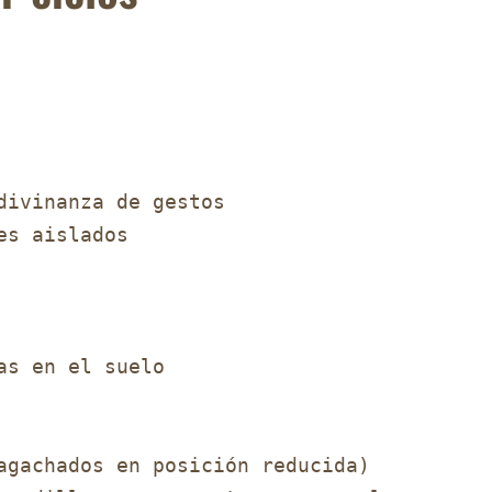
ivinanza de gestos

s aislados

s en el suelo

agachados en posición reducida)
