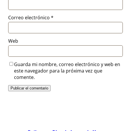
Correo electrónico
*
Web
Guarda mi nombre, correo electrónico y web en
este navegador para la próxima vez que
comente.