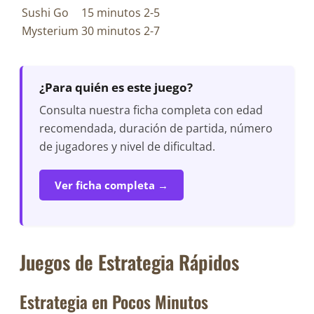
Sushi Go
15 minutos
2-5
Mysterium
30 minutos
2-7
¿Para quién es este juego?
Consulta nuestra ficha completa con edad
recomendada, duración de partida, número
de jugadores y nivel de dificultad.
Ver ficha completa →
Juegos de Estrategia Rápidos
Estrategia en Pocos Minutos