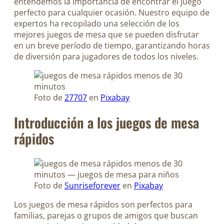
entendemos la importancia de encontrar el juego
perfecto para cualquier ocasión. Nuestro equipo de
expertos ha recopilado una selección de los
mejores juegos de mesa que se pueden disfrutar
en un breve período de tiempo, garantizando horas
de diversión para jugadores de todos los niveles.
Foto de
27707
en
Pixabay
Introducción a los juegos de mesa
rápidos
Foto de
Sunriseforever
en
Pixabay
Los juegos de mesa rápidos son perfectos para
familias, parejas o grupos de amigos que buscan