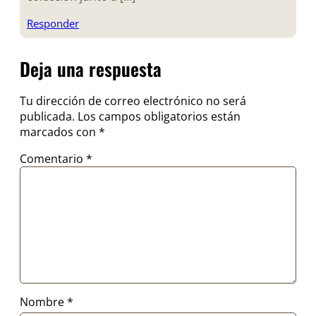
Responder
Deja una respuesta
Tu dirección de correo electrónico no será
publicada.
Los campos obligatorios están
marcados con
*
Comentario
*
Nombre
*