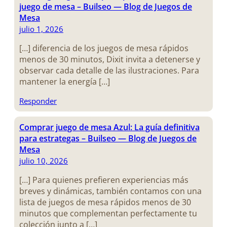
juego de mesa – Builseo — Blog de Juegos de
Mesa
julio 1, 2026
[…] diferencia de los juegos de mesa rápidos
menos de 30 minutos, Dixit invita a detenerse y
observar cada detalle de las ilustraciones. Para
mantener la energía […]
Responder
Comprar juego de mesa Azul: La guía definitiva
para estrategas – Builseo — Blog de Juegos de
Mesa
julio 10, 2026
[…] Para quienes prefieren experiencias más
breves y dinámicas, también contamos con una
lista de juegos de mesa rápidos menos de 30
minutos que complementan perfectamente tu
colección junto a […]