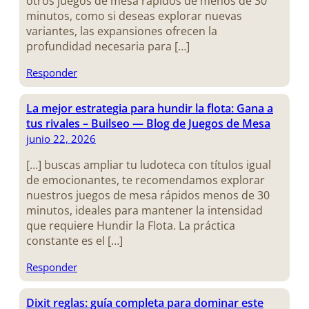
otros juegos de mesa rápidos de menos de 30
minutos, como si deseas explorar nuevas
variantes, las expansiones ofrecen la
profundidad necesaria para […]
Responder
La mejor estrategia para hundir la flota: Gana a
tus rivales – Builseo — Blog de Juegos de Mesa
junio 22, 2026
[…] buscas ampliar tu ludoteca con títulos igual
de emocionantes, te recomendamos explorar
nuestros juegos de mesa rápidos menos de 30
minutos, ideales para mantener la intensidad
que requiere Hundir la Flota. La práctica
constante es el […]
Responder
Dixit reglas: guía completa para dominar este