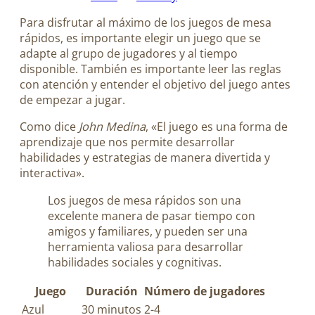
Para disfrutar al máximo de los juegos de mesa
rápidos, es importante elegir un juego que se
adapte al grupo de jugadores y al tiempo
disponible. También es importante leer las reglas
con atención y entender el objetivo del juego antes
de empezar a jugar.
Como dice
John Medina
, «El juego es una forma de
aprendizaje que nos permite desarrollar
habilidades y estrategias de manera divertida y
interactiva».
Los juegos de mesa rápidos son una
excelente manera de pasar tiempo con
amigos y familiares, y pueden ser una
herramienta valiosa para desarrollar
habilidades sociales y cognitivas.
Juego
Duración
Número de jugadores
Azul
30 minutos
2-4