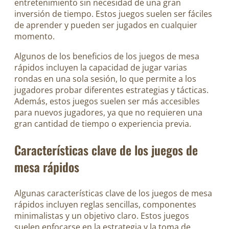
entretenimiento sin necesidad de una gran
inversión de tiempo. Estos juegos suelen ser fáciles
de aprender y pueden ser jugados en cualquier
momento.
Algunos de los beneficios de los juegos de mesa
rápidos incluyen la capacidad de jugar varias
rondas en una sola sesión, lo que permite a los
jugadores probar diferentes estrategias y tácticas.
Además, estos juegos suelen ser más accesibles
para nuevos jugadores, ya que no requieren una
gran cantidad de tiempo o experiencia previa.
Características clave de los juegos de
mesa rápidos
Algunas características clave de los juegos de mesa
rápidos incluyen reglas sencillas, componentes
minimalistas y un objetivo claro. Estos juegos
suelen enfocarse en la estrategia y la toma de