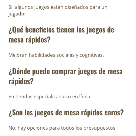
Sí, algunos juegos están diseñados para un
jugador.
¿Qué beneficios tienen los juegos de
mesa rápidos?
Mejoran habilidades sociales y cognitivas.
¿Dónde puedo comprar juegos de mesa
rápidos?
En tiendas especializadas o en línea.
¿Son los juegos de mesa rápidos caros?
No, hay opciones para todos los presupuestos.