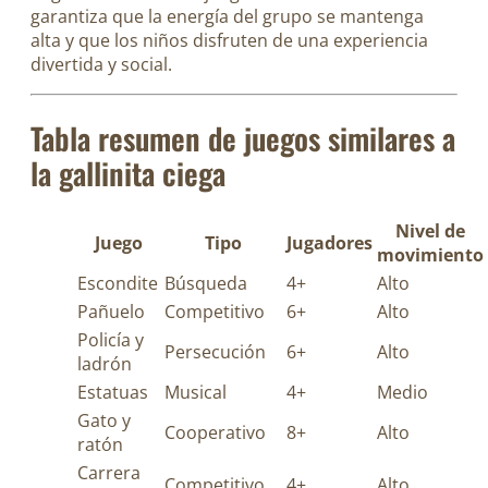
garantiza que la energía del grupo se mantenga
alta y que los niños disfruten de una experiencia
divertida y social.
Tabla resumen de juegos similares a
la gallinita ciega
Nivel de
Juego
Tipo
Jugadores
movimiento
Escondite
Búsqueda
4+
Alto
Pañuelo
Competitivo
6+
Alto
Policía y
Persecución
6+
Alto
ladrón
Estatuas
Musical
4+
Medio
Gato y
Cooperativo
8+
Alto
ratón
Carrera
Competitivo
4+
Alto