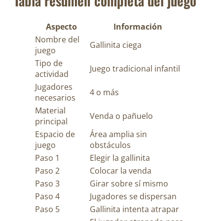
Tabla resumen completa del juego
Aspecto
Información
Nombre del
Gallinita ciega
juego
Tipo de
Juego tradicional infantil
actividad
Jugadores
4 o más
necesarios
Material
Venda o pañuelo
principal
Espacio de
Área amplia sin
juego
obstáculos
Paso 1
Elegir la gallinita
Paso 2
Colocar la venda
Paso 3
Girar sobre sí mismo
Paso 4
Jugadores se dispersan
Paso 5
Gallinita intenta atrapar