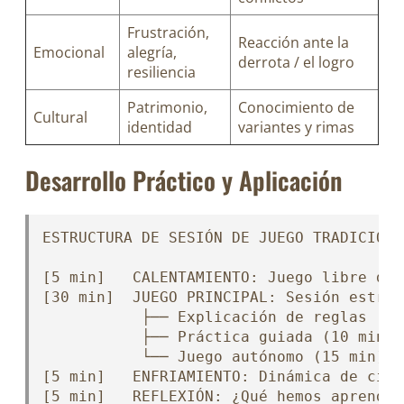
Frustración,
Reacción ante la
Emocional
alegría,
derrota / el logro
resiliencia
Patrimonio,
Conocimiento de
Cultural
identidad
variantes y rimas
Desarrollo Práctico y Aplicación
ESTRUCTURA DE SESIÓN DE JUEGO TRADICIONA
[5 min]   CALENTAMIENTO: Juego libre de 
[30 min]  JUEGO PRINCIPAL: Sesión estruc
           ├── Explicación de reglas (5 m
           ├── Práctica guiada (10 min)

           └── Juego autónomo (15 min)

[5 min]   ENFRIAMIENTO: Dinámica de cier
[5 min]   REFLEXIÓN: ¿Qué hemos aprendid