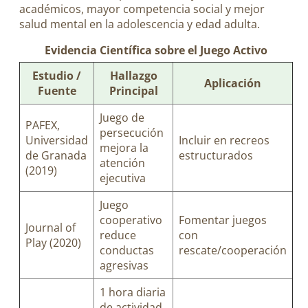
académicos, mayor competencia social y mejor
salud mental en la adolescencia y edad adulta.
Evidencia Científica sobre el Juego Activo
Estudio /
Hallazgo
Aplicación
Fuente
Principal
Juego de
PAFEX,
persecución
Universidad
Incluir en recreos
mejora la
de Granada
estructurados
atención
(2019)
ejecutiva
Juego
cooperativo
Fomentar juegos
Journal of
reduce
con
Play (2020)
conductas
rescate/cooperación
agresivas
1 hora diaria
de actividad