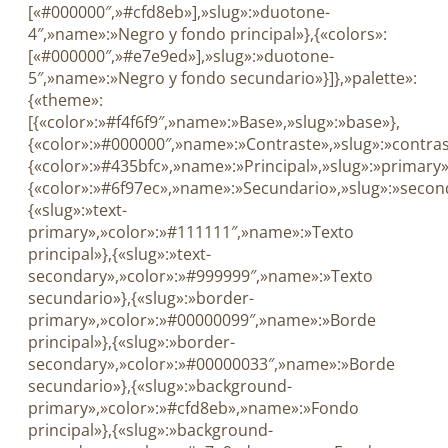
[«#000000″,»#cfd8eb»],»slug»:»duotone-
4″,»name»:»Negro y fondo principal»},{«colors»:
[«#000000″,»#e7e9ed»],»slug»:»duotone-
5″,»name»:»Negro y fondo secundario»}]},»palette»:
{«theme»:
[{«color»:»#f4f6f9″,»name»:»Base»,»slug»:»base»},
{«color»:»#000000″,»name»:»Contraste»,»slug»:»contras
{«color»:»#435bfc»,»name»:»Principal»,»slug»:»primary»
{«color»:»#6f97ec»,»name»:»Secundario»,»slug»:»secon
{«slug»:»text-
primary»,»color»:»#111111″,»name»:»Texto
principal»},{«slug»:»text-
secondary»,»color»:»#999999″,»name»:»Texto
secundario»},{«slug»:»border-
primary»,»color»:»#00000099″,»name»:»Borde
principal»},{«slug»:»border-
secondary»,»color»:»#00000033″,»name»:»Borde
secundario»},{«slug»:»background-
primary»,»color»:»#cfd8eb»,»name»:»Fondo
principal»},{«slug»:»background-