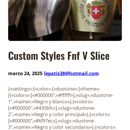
Custom Styles Fnf V Slice
marzo 24, 2025
lepatis38@hotmail.com
•
{«settings»:{«color»:{«duotone»:{«theme»:
[{«colors»:[«#000000″,»#ffffff»],»slug»:»duotone-
1″,»name»:»Negro y blanco»},{«colors»:
[«#000000″,»#435bfc»],»slug»:»duotone-
2″,»name»:»Negro y color principal»},{«colors»:
[«#000000″,»#6f97ec»],»slug»:»duotone-
3″,»name»:»Negro y color secundario»},{«colors»: