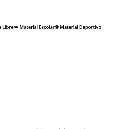
e Libre
✏️ Material Escolar
⚽ Material Deportivo