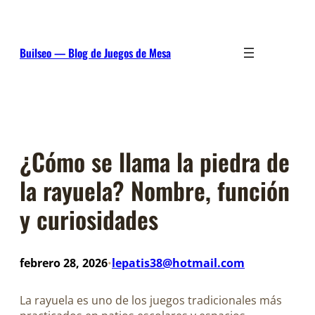
Saltar
al
contenido
Builseo — Blog de Juegos de Mesa
¿Cómo se llama la piedra de
la rayuela? Nombre, función
y curiosidades
febrero 28, 2026
lepatis38@hotmail.com
•
La rayuela es uno de los juegos tradicionales más