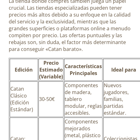
La tienda donde compres también juega un papel
crucial. Las tiendas especializadas pueden tener
precios más altos debido a su enfoque en la calidad
del servicio y la exclusividad, mientras que las
grandes superficies o plataformas online a menudo
compiten por precio. Las ofertas puntuales y las
rebajas son, sin duda, el factor más determinante
para conseguir «Catan barato».
Precio
Características
Edición
Estimado
Ideal para
Principales
(Variable)
Componentes
Nuevos
Catan
de madera,
jugadores,
Clásico
30-50€
tablero
familias,
(Edición
modular, reglas
partidas
Estándar)
accesibles.
estándar.
Componentes
mejorados
(metal, plástico
Catan:
Coleccionistas,