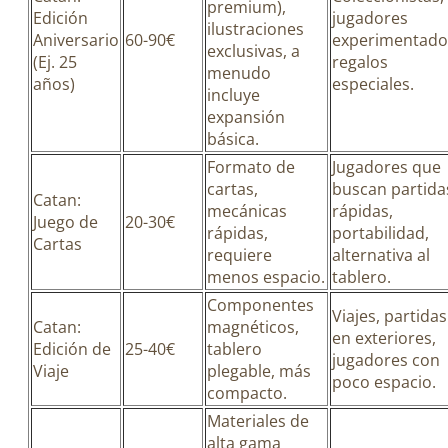
premium),
Edición
jugadores
ilustraciones
Aniversario
60-90€
experimentado
exclusivas, a
(Ej. 25
regalos
menudo
años)
especiales.
incluye
expansión
básica.
Formato de
Jugadores que
cartas,
buscan partida
Catan:
mecánicas
rápidas,
Juego de
20-30€
rápidas,
portabilidad,
Cartas
requiere
alternativa al
menos espacio.
tablero.
Componentes
Viajes, partidas
Catan:
magnéticos,
en exteriores,
Edición de
25-40€
tablero
jugadores con
Viaje
plegable, más
poco espacio.
compacto.
Materiales de
alta gama