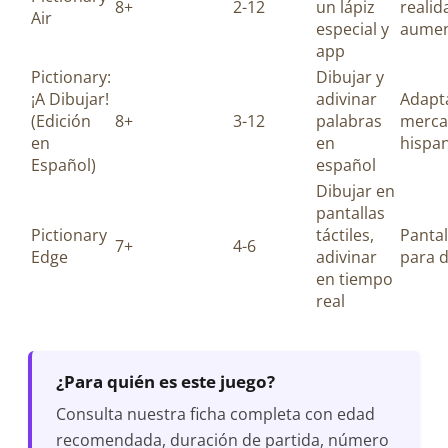
8+
2-12
un lápiz
realid
Air
especial y
aume
app
Pictionary:
Dibujar y
¡A Dibujar!
adivinar
Adapta
(Edición
8+
3-12
palabras
merc
en
en
hispa
Español)
español
Dibujar en
pantallas
Pictionary
táctiles,
Pantal
7+
4-6
Edge
adivinar
para d
en tiempo
real
¿Para quién es este juego?
Consulta nuestra ficha completa con edad
recomendada, duración de partida, número