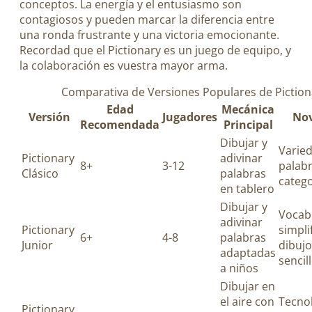
conceptos. La energía y el entusiasmo son
contagiosos y pueden marcar la diferencia entre
una ronda frustrante y una victoria emocionante.
Recordad que el Pictionary es un juego de equipo, y
la colaboración es vuestra mayor arma.
Comparativa de Versiones Populares de Piction
Edad
Mecánica
Versión
Jugadores
No
Recomendada
Principal
Dibujar y
Varie
Pictionary
adivinar
8+
3-12
palabr
Clásico
palabras
catego
en tablero
Dibujar y
Vocab
adivinar
Pictionary
simpli
6+
4-8
palabras
Junior
dibuj
adaptadas
sencil
a niños
Dibujar en
el aire con
Tecno
Pictionary