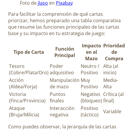
Foto de
jlaso
en
Pixabay
Para facilitar la comprensión de qué cartas
priorizar, hemos preparado una tabla comparativa
que resume las funciones principales de las cartas
base y su impacto en tu estrategia de juego:
Impacto
Prioridad
Función
Tipo de Carta
en el
de
Principal
Mazo
Compra
Tesoro
Poder
Neutro /
Alta (al
(Cobre/Plata/Oro)
adquisitivo
Positivo
inicio)
Acción
Manipulación
Muy
Media-
(Aldea/Forja)
de mazo
Positivo
Alta
Victoria
Puntos
Negativo
Crítica (al
(Finca/Provincia)
finales
(bloqueo)
final)
Ataque
Interacción
Positivo
Variable
(Bruja/Milicia)
negativa
(táctico)
Como puedes observar, la jerarquía de las cartas